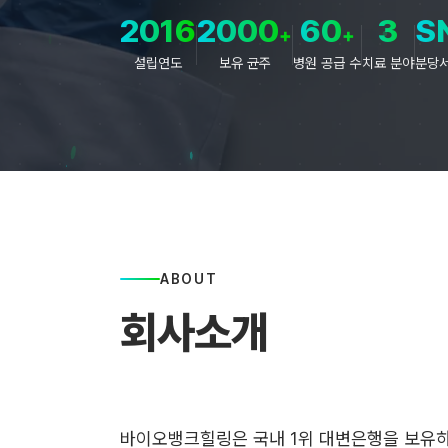
2016
2000
60
3
S
+
+
설립연도
보유 균주
병원 공급 수
치료 분야
분당
ABOUT
회사소개
바이오뱅크힐링은 국내 1위 대변은행을 보유